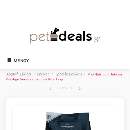
Tηλ. παραγγελίες:
2743024504
ΜΕΝΟΎ
Αρχική Σελίδα
Σκύλος
Τροφές Σκύλου
/
/
/
Pro-Nutrition Flatazor
Prestige Sensible Lamb & Rice 12kg
12
του
17