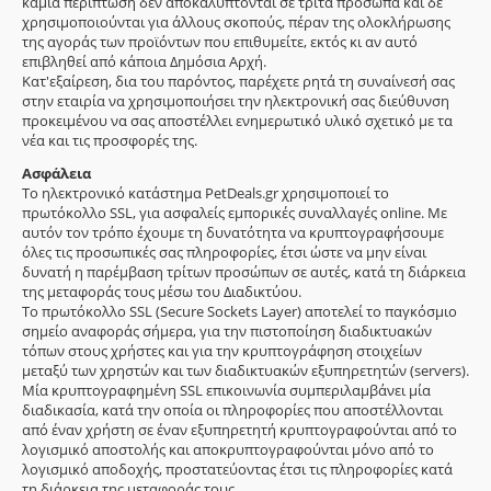
καμία περίπτωση δεν αποκαλύπτονται σε τρίτα πρόσωπα και δε
χρησιμοποιούνται για άλλους σκοπούς, πέραν της ολοκλήρωσης
της αγοράς των προϊόντων που επιθυμείτε, εκτός κι αν αυτό
επιβληθεί από κάποια Δημόσια Αρχή.
Κατ'εξαίρεση, δια του παρόντος, παρέχετε ρητά τη συναίνεσή σας
στην εταιρία να χρησιμοποιήσει την ηλεκτρονική σας διεύθυνση
προκειμένου να σας αποστέλλει ενημερωτικό υλικό σχετικό με τα
νέα και τις προσφορές της.
Ασφάλεια
Το ηλεκτρονικό κατάστημα PetDeals.gr χρησιμοποιεί το
πρωτόκολλο SSL, για ασφαλείς εμπορικές συναλλαγές online. Με
αυτόν τον τρόπο έχουμε τη δυνατότητα να κρυπτογραφήσουμε
όλες τις προσωπικές σας πληροφορίες, έτσι ώστε να μην είναι
δυνατή η παρέμβαση τρίτων προσώπων σε αυτές, κατά τη διάρκεια
της μεταφοράς τους μέσω του Διαδικτύου.
Το πρωτόκολλο SSL (Secure Sockets Layer) αποτελεί το παγκόσμιο
σημείο αναφοράς σήμερα, για την πιστοποίηση διαδικτυακών
τόπων στους χρήστες και για την κρυπτογράφηση στοιχείων
μεταξύ των χρηστών και των διαδικτυακών εξυπηρετητών (servers).
Μία κρυπτογραφημένη SSL επικοινωνία συμπεριλαμβάνει μία
διαδικασία, κατά την οποία οι πληροφορίες που αποστέλλονται
από έναν χρήστη σε έναν εξυπηρετητή κρυπτογραφούνται από το
λογισμικό αποστολής και αποκρυπτογραφούνται μόνο από το
λογισμικό αποδοχής, προστατεύοντας έτσι τις πληροφορίες κατά
τη διάρκεια της μεταφοράς τους.