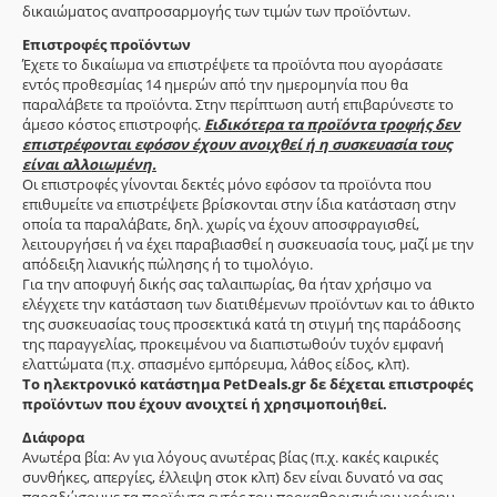
δικαιώματος αναπροσαρμογής των τιμών των προϊόντων.
Επιστροφές προϊόντων
Έχετε το δικαίωμα να επιστρέψετε τα προϊόντα που αγοράσατε
εντός προθεσμίας 14 ημερών από την ημερομηνία που θα
παραλάβετε τα προϊόντα. Στην περίπτωση αυτή επιβαρύνεστε το
άμεσο κόστος επιστροφής.
Ειδικότερα τα προϊόντα τροφής δεν
επιστρέφονται εφόσον έχουν ανοιχθεί ή η συσκευασία τους
είναι αλλοιωμένη.
Οι επιστροφές γίνονται δεκτές μόνο εφόσον τα προϊόντα που
επιθυμείτε να επιστρέψετε βρίσκονται στην ίδια κατάσταση στην
οποία τα παραλάβατε, δηλ. χωρίς να έχουν αποσφραγισθεί,
λειτουργήσει ή να έχει παραβιασθεί η συσκευασία τους, μαζί με την
απόδειξη λιανικής πώλησης ή το τιμολόγιο.
Για την αποφυγή δικής σας ταλαιπωρίας, θα ήταν χρήσιμο να
ελέγχετε την κατάσταση των διατιθέμενων προϊόντων και το άθικτο
της συσκευασίας τους προσεκτικά κατά τη στιγμή της παράδοσης
της παραγγελίας, προκειμένου να διαπιστωθούν τυχόν εμφανή
ελαττώματα (π.χ. σπασμένο εμπόρευμα, λάθος είδος, κλπ).
Το ηλεκτρονικό κατάστημα PetDeals.gr δε δέχεται επιστροφές
προϊόντων που έχουν ανοιχτεί ή χρησιμοποιήθεί.
Διάφορα
Ανωτέρα βία: Αν για λόγους ανωτέρας βίας (π.χ. κακές καιρικές
συνθήκες, απεργίες, έλλειψη στοκ κλπ) δεν είναι δυνατό να σας