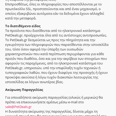
Επιπροσθέτως, όλες οι πληροφορίες που αποστέλλονται με το
πρωτόκολλο SSL, προστατεύονται και από έναν μηχανισμό, ο
οποίος εξακριβώνει αυτόματα εάν τα δεδομένα έχουν αλλαχθεί
κατά την μεταφορά.
Το διατιθέμενο είδος
Τα προϊόντα που διατίθενται από το ηλεκτρονικό κατάστημα
PetDeals.gr, προέρχονται όλα από τις αντίστοιχες αντιπροσωπίες.
Το PetDeals.gr δεσμεύεται ως προς την πληρότητα και την
εγκυρότητα των πληροφοριών που παρατίθενται στην ιστοσελίδα
του, τόσο όσον αφορά την ύπαρξη των ουσιωδών
χαρακτηριστικών που κατά περίπτωση περιγράφονται για κάθε
προϊόν που διαθέτει, όσο και για την ακρίβεια των στοιχείων που
αφορούν τις παρεχόμενες, από το ηλεκτρονικό κατάστημα του
PetDeals.gr, υπηρεσιών, υπό την επιφύλαξη τυχόν τεχνικών ή
τυπογραφικών λαθών, που έχουν διαφύγει της προσοχής ή έχουν
προκύψει ακούσια ή λόγω τυχόν διακοπών λειτουργίας της
ιστοσελίδας εκ λόγων ανωτέρας βίας.
Ακύρωση Παραγγελίας
Για οποιαδήποτε ακύρωση παραγγελίας (ολικώς ή μερικώς) θα
πρέπει να επικοινωνήσετε αμέσως μέσω e-mail στο
sale@PetDeals.gr
Η δυνατότητα ακύρωσης της παραγγελίας, δίνεται μέχρι τη