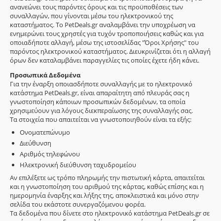
ανανεώνει τους παρόντες όρους και τις προϋποθέσεις των
συναλλαγών, που γίνονται μέσω του ηλεκτρονικού της
καταστήματος. Το PetDeals.gr αναλαμβάνει την υποχρέωση να
ενημερώνει τους χρηστές για τυχόν τροποποιήσεις καθώς και για
οποιαδήποτε αλλαγή, μέσω της ιστοσελίδας "Όροι Χρήσης" του
παρόντος ηλεκτρονικού καταστήματος. Διευκρινίζεται ότι η αλλαγή
όρων δεν καταλαμβάνει παραγγελίες τις οποίες έχετε ήδη κάνει.
Προσωπικά Δεδομένα
Για την έναρξη οποιασδήποτε συναλλαγής με το ηλεκτρονικό
κατάστημα PetDeals.gr, είναι απαραίτητη από πλευράς σας η
γνωστοποίηση κάποιων προσωπικών δεδομένων, τα οποία
χρησιμεύουν για λόγους διεκπεραίωσης της συναλλαγής σας.
Τα στοιχεία που απαιτείται να γνωστοποιηθούν είναι τα εξής:
Ονοματεπώνυμο
Διεύθυνση
Αριθμός τηλεφώνου
Ηλεκτρονική διεύθυνση ταχυδρομείου
Αν επιλέξετε ως τρόπο πληρωμής την πιστωτική κάρτα, απαιτείται
και η γνωστοποίηση του αριθμού της κάρτας, καθώς επίσης και η
ημερομηνία έναρξης και λήξης της, αποκλειστικά και μόνο στην
σελίδα του εκάστοτε συνεργαζόμενου φορέα.
Τα δεδομένα που δίνετε στο ηλεκτρονικό κατάστημα PetDeals.gr σε