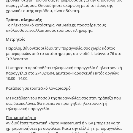
χρονική στιγμή που θα σας ενημερώσουμε για την αποστολή της
παραγγελίας σας. Οποιαδήποτε ακύρωση μετά το πέρας της
χρονικής αυτής περιόδου, είναι αδύνατη.
Τρόποι πληρωμής
Το ηλεκτρονικό κατάστημα PetDeals.gr, προσφέρει τους
ακόλουθους εναλλακτικούς τρόπους πληρωμής:
Μετρητοίς
Παραλαμβάνοντας οι ίδιοι την παραγγελία σας χωρίς κόστος
μεταφορικών, από το κατάστημα μας στην οδό Ι. Ιωάννου 76 στο
Ξυλόκαστρο.
Η υπηρεσία προϋποθέτει τηλεφωνική παραγγελία ή ηλεκτρονική
παραγγελία στο 274324504, Δευτέρα-Παρασκευή (εκτός αργιών)
10:00 - 14:00.
Κατάθεση σε τραπεζικό λογαριασμό
Με κατάθεση του ποσού της παραγγελίας σας στην τράπεζα που
σας διευκολύνει. Θα πρέπει να προηγηθεί ηλεκτρονική ή
τηλεφωνική παραγγελία.
Πιστωτική κάρτα
Αν διαθέτετε πιστωτική κάρτα MasterCard ή VISA μπορείτε να τη
χρησιμοποιήσετε με ασφάλεια. Κατά την εξέλιξη της παραγγελίας