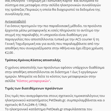
σας επιλέγετε "Πληρωμή με Πιστωτική Κάρτα" και αυτόματα το
σύστημα σας μεταφέρει στην σελίδα ηλεκτρονικών συναλλαγών
της τράπεζας Πειραιώς η οποία θα διαχειριστεί τα δεδομένα της
συναλλαγής σας.
Αντικαταβολή
Για όσους προτιμούν την πιο παραδοσιακή μέθοδο, τα προϊόντα
έρχονται μέσω μεταφορικής κι εσείς πληρώνετε το αντίτιμο την
στιγμή της παραλαβής. Η υπηρεσία είναι διαθέσιμη για
παραγγελίες που αποστέλλονται τυπικά με την ACS courier ή τη
Γενική Ταχυδρομική και για αυτές που παραλαμβάνετε από την
αποθήκη που συνεργαζόμαστε στην Αθήνα και έχει έξτρα χρέωση
€2,00 .
Τρόπος-Χρόνος-Κόστος αποστολής
Ο χρόνος αποστολής των προϊόντων εφόσον υπάρχουν διαθέσιμα
στην αποθήκη αποστέλλονται σε διάστημα 1 έως 5 εργάσιμων
ημερών. Μπορείτε να δείτε το κόστος των μεταφορικών στην
σελίδα
"Κόστος μεταφορικών"
.
Τιμές των διατιθέμενων προϊόντων
Στις τιμές που αναγράφονται στους σχετικούς τιμοκαταλόγους του
ηλεκτρονικού καταστήματος PetDeals.gr, συμπεριλαμβάνεται και ο
σχετικός Φ.Π.Α.(24% ή 13%)).
Το ηλεκτρονικό κατάστημα PetDeals.gr επιφυλάσσεται του