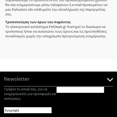
παραδώσουμε τα προϊόντα εντός του προκαθορισμένου χρόνου
θα σας ενημερώσουμε μέσω τηλεφώνου ή e-mail προκειμένου να
μας δηλώσετε εάν επιθυμείτε την ολοκλήρωση της παραγγελίας
σας.
Τροποποίηση των όρων του παρόντος
Το ηλεκτρονικό κατάστημα PetDeals.gr διατηρεί το δικαίωμα να
τροποποιεί ή/και να ανανεώνει τους όρους και τις προϋποθέσεις
συναλλαγών χωρίς την υποχρέωση προηγούμενης ενημέρωσης.
Newsletter
Γράψτε το email σας, για να
ενημερώνεστε για προσφορές κα
εκπτώσεις: