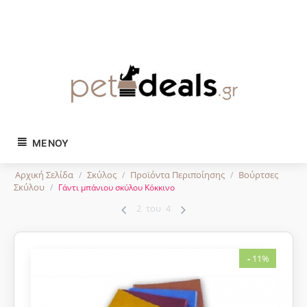
Tηλ. παραγγελίες:
2743024504
ΜΕΝΟΎ
Αρχική Σελίδα
Σκύλος
Προϊόντα Περιποίησης
Βούρτσες
/
/
/
Σκύλου
/
Γάντι μπάνιου σκύλου Κόκκινο
2
του
4
-
11%