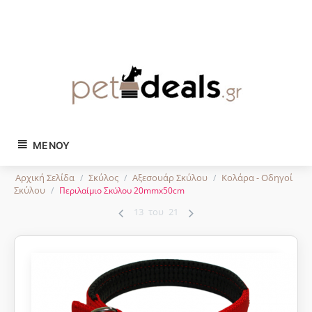
Tηλ. παραγγελίες:
2743024504
ΜΕΝΟΎ
Αρχική Σελίδα
Σκύλος
Αξεσουάρ Σκύλου
Κολάρα - Οδηγοί
/
/
/
Σκύλου
/
Περιλαίμιο Σκύλου 20mmx50cm
13
του
21