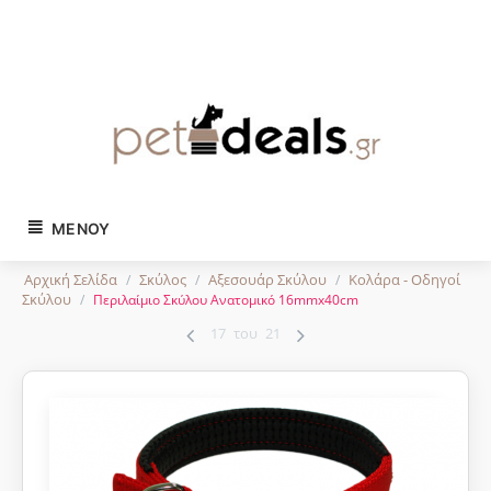
Tηλ. παραγγελίες:
2743024504
ΜΕΝΟΎ
Αρχική Σελίδα
Σκύλος
Αξεσουάρ Σκύλου
Κολάρα - Οδηγοί
/
/
/
Σκύλου
/
Περιλαίμιο Σκύλου Ανατομικό 16mmx40cm
17
του
21