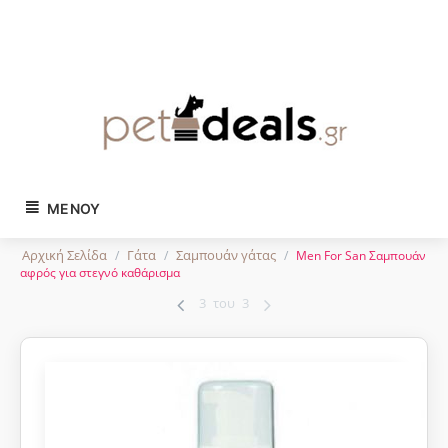
Tηλ. παραγγελίες:
2743024504
ΜΕΝΟΎ
Αρχική Σελίδα
Γάτα
Σαμπουάν γάτας
/
/
/
Men For San Σαμπουάν
αφρός για στεγνό καθάρισμα
3
του
3