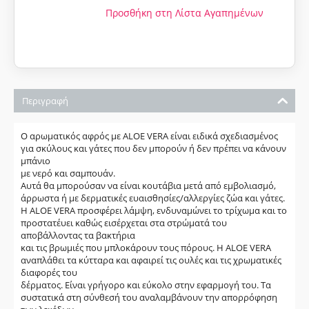
Προσθήκη στη Λίστα Αγαπημένων
Περιγραφή
Ο αρωματικός αφρός με ALOE VERA είναι ειδικά σχεδιασμένος
για σκύλους και γάτες που δεν μπορούν ή δεν πρέπει να κάνουν
μπάνιο
με νερό και σαμπουάν.
Αυτά θα μπορούσαν να είναι κουτάβια μετά από εμβολιασμό,
άρρωστα ή με δερματικές ευαισθησίες/αλλεργίες ζώα και γάτες.
Η ALOE VERA προσφέρει λάμψη, ενδυναμώνει το τρίχωμα και το
προστατέυει καθώς εισέρχεται στα στρώματά του
αποβάλλοντας τα βακτήρια
και τις βρωμιές που μπλοκάρουν τους πόρους. Η ΑLOE VERA
αναπλάθει τα κύτταρα και αφαιρεί τις ουλές και τις χρωματικές
διαφορές του
δέρματος. Είναι γρήγορο και εύκολο στην εφαρμογή του. Τα
συστατικά στη σύνθεσή του αναλαμβάνουν την απορρόφηση